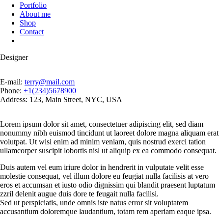
Portfolio
About me
Shop
Contact
Designer
E-mail:
terry@mail.com
Phone:
+1(234)5678900
Address:
123, Main Street, NYC, USA
Lorem ipsum dolor sit amet, consectetuer adipiscing elit, sed diam
nonummy nibh euismod tincidunt ut laoreet dolore magna aliquam erat
volutpat. Ut wisi enim ad minim veniam, quis nostrud exerci tation
ullamcorper suscipit lobortis nisl ut aliquip ex ea commodo consequat.
Duis autem vel eum iriure dolor in hendrerit in vulputate velit esse
molestie consequat, vel illum dolore eu feugiat nulla facilisis at vero
eros et accumsan et iusto odio dignissim qui blandit praesent luptatum
zzril delenit augue duis dore te feugait nulla facilisi.
Sed ut perspiciatis, unde omnis iste natus error sit voluptatem
accusantium doloremque laudantium, totam rem aperiam eaque ipsa.