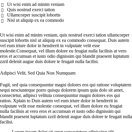
Ut wisi enim ad minim veniam
Quis nostrud exerci tation
Ullamcorper suscipit lobortis
Nisl ut aliquip ex ea commodo
Ut wisi enim ad minim veniam, quis nostrud exerci tation ullamcorper
suscipit lobortis nisl ut aliquip ex ea commodo consequat. Duis autem
vel eum iriure dolor in hendrerit in vulputate velit esse
molestie.Сonsequat, vel illum dolore eu feugiat nulla facilisis at vero
eros et accumsan et iusto odio dignissim qui blandit praesent luptatum
zzril delenit augue duis dolore te feugait nulla facilisi.
Adipisci Velit, Sed Quia Non Numquam
Fugit, sed quia consequuntur magni dolores eos qui ratione voluptatem
sequi nesciunteque porro quisqu dolorem ipsum quia dolo sit amet,
consectetur, adipisci velituia consequuntur magni dolores eos qui
ration. Xplain to Duis autem vel eum iriure dolor in hendrerit in
vulputate velit esse molestie consequat, vel illum dolore eu feugiat
nulla facilisis at vero eros et accumsan et iusto odio dignissim qui
blandit praesent luptatum zzril delenit augue duis dolore te feugait nulla
facilisi.
Lorem ipsum dolor sit amet consectetuer adipiscing elit.