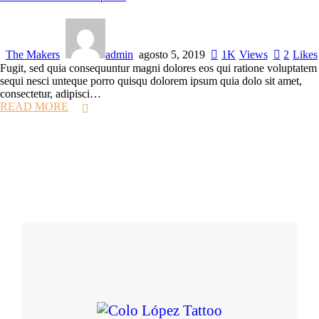
The Makers
admin
agosto 5, 2019
1K
Views
2
Likes
Fugit, sed quia consequuntur magni dolores eos qui ratione voluptatem
sequi nesci unteque porro quisqu dolorem ipsum quia dolo sit amet,
consectetur, adipisci…
READ MORE