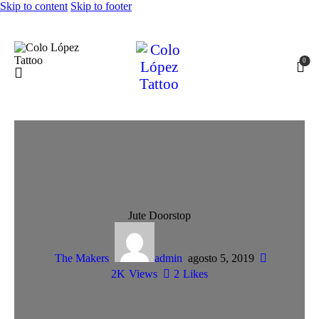
Skip to content
Skip to footer
0
Jute Doorstop
The Makers
admin
agosto 5, 2019
2K
Views
2
Likes