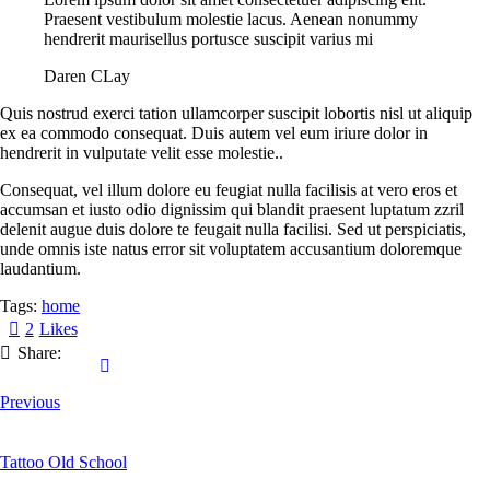
Praesent vestibulum molestie lacus. Aenean nonummy
hendrerit maurisellus portusce suscipit varius mi
Daren CLay
Quis nostrud exerci tation ullamcorper suscipit lobortis nisl ut aliquip
ex ea commodo consequat. Duis autem vel eum iriure dolor in
hendrerit in vulputate velit esse molestie..
Сonsequat, vel illum dolore eu feugiat nulla facilisis at vero eros et
accumsan et iusto odio dignissim qui blandit praesent luptatum zzril
delenit augue duis dolore te feugait nulla facilisi. Sed ut perspiciatis,
unde omnis iste natus error sit voluptatem accusantium doloremque
laudantium.
Tags:
home
2
Likes
Share:
Previous
Tattoo Old School