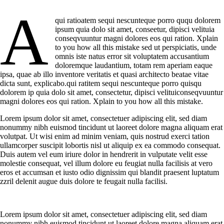
A
qui ratioatem sequi nescunteque porro ququ dolorem
ipsum quia dolo sit amet, conseetur, dipisci velituia
conseqvuuntur magni dolores eos qui ration. Xplain
to you how all this mistake sed ut perspiciatis, unde
omnis iste natus error sit voluptatem accusantium
doloremque laudantium, totam rem aperiam eaque
ipsa, quae ab illo inventore veritatis et quasi architecto beatae vitae
dicta sunt, explicabo.qui ratitem sequi nescunteque porro quisqu
dolorem ip quia dolo sit amet, consectetur, dipisci velituiconseqvuuntur
magni dolores eos qui ration. Xplain to you how all this mistake.
Lorem ipsum dolor sit amet, consectetuer adipiscing elit, sed diam
nonummy nibh euismod tincidunt ut laoreet dolore magna aliquam erat
volutpat. Ut wisi enim ad minim veniam, quis nostrud exerci tation
ullamcorper suscipit lobortis nisl ut aliquip ex ea commodo consequat.
Duis autem vel eum iriure dolor in hendrerit in vulputate velit esse
molestie consequat, vel illum dolore eu feugiat nulla facilisis at vero
eros et accumsan et iusto odio dignissim qui blandit praesent luptatum
zzril delenit augue duis dolore te feugait nulla facilisi.
Lorem ipsum dolor sit amet, consectetuer adipiscing elit, sed diam
nonummy nibh euismod tincidunt ut laoreet dolore magna aliquam erat