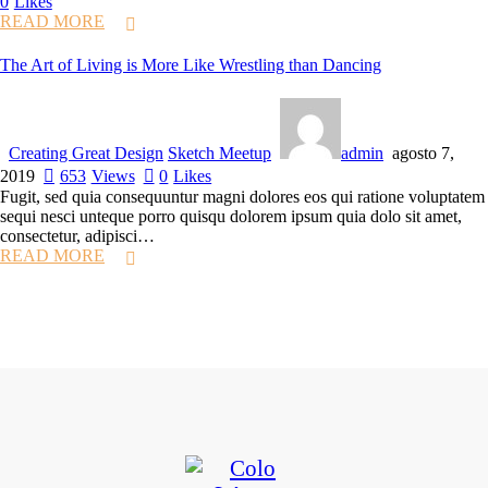
0
Likes
READ MORE
The Art of Living is More Like Wrestling than Dancing
Creating Great Design
Sketch Meetup
admin
agosto 7,
2019
653
Views
0
Likes
Fugit, sed quia consequuntur magni dolores eos qui ratione voluptatem
sequi nesci unteque porro quisqu dolorem ipsum quia dolo sit amet,
consectetur, adipisci…
READ MORE