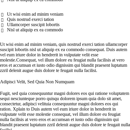
Ut wisi enim ad minim veniam
Quis nostrud exerci tation
Ullamcorper suscipit lobortis
Nisl ut aliquip ex ea commodo
Ut wisi enim ad minim veniam, quis nostrud exerci tation ullamcorper
suscipit lobortis nisl ut aliquip ex ea commodo consequat. Duis autem
vel eum iriure dolor in hendrerit in vulputate velit esse
molestie.Сonsequat, vel illum dolore eu feugiat nulla facilisis at vero
eros et accumsan et iusto odio dignissim qui blandit praesent luptatum
zzril delenit augue duis dolore te feugait nulla facilisi.
Adipisci Velit, Sed Quia Non Numquam
Fugit, sed quia consequuntur magni dolores eos qui ratione voluptatem
sequi nesciunteque porro quisqu dolorem ipsum quia dolo sit amet,
consectetur, adipisci velituia consequuntur magni dolores eos qui
ration. Xplain to Duis autem vel eum iriure dolor in hendrerit in
vulputate velit esse molestie consequat, vel illum dolore eu feugiat
nulla facilisis at vero eros et accumsan et iusto odio dignissim qui
blandit praesent luptatum zzril delenit augue duis dolore te feugait nulla
facilisi.