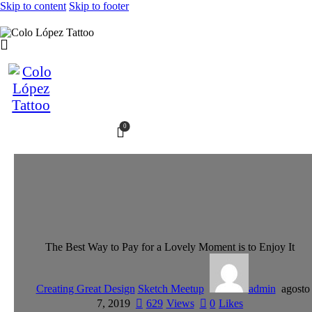
Skip to content
Skip to footer
0
The Best Way to Pay for a Lovely Moment is to Enjoy It
Creating Great Design
Sketch Meetup
admin
agosto
7, 2019
629
Views
0
Likes