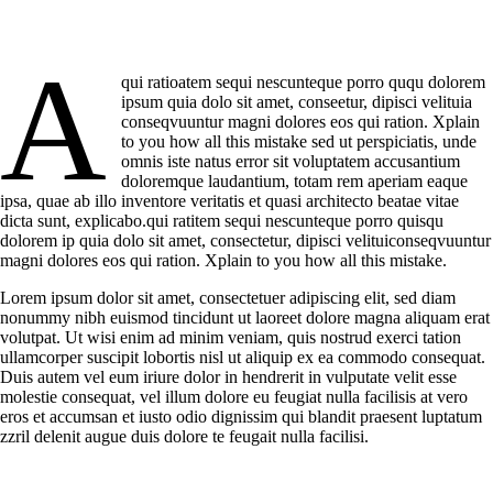
A
qui ratioatem sequi nescunteque porro ququ dolorem
ipsum quia dolo sit amet, conseetur, dipisci velituia
conseqvuuntur magni dolores eos qui ration. Xplain
to you how all this mistake sed ut perspiciatis, unde
omnis iste natus error sit voluptatem accusantium
doloremque laudantium, totam rem aperiam eaque
ipsa, quae ab illo inventore veritatis et quasi architecto beatae vitae
dicta sunt, explicabo.qui ratitem sequi nescunteque porro quisqu
dolorem ip quia dolo sit amet, consectetur, dipisci velituiconseqvuuntur
magni dolores eos qui ration. Xplain to you how all this mistake.
Lorem ipsum dolor sit amet, consectetuer adipiscing elit, sed diam
nonummy nibh euismod tincidunt ut laoreet dolore magna aliquam erat
volutpat. Ut wisi enim ad minim veniam, quis nostrud exerci tation
ullamcorper suscipit lobortis nisl ut aliquip ex ea commodo consequat.
Duis autem vel eum iriure dolor in hendrerit in vulputate velit esse
molestie consequat, vel illum dolore eu feugiat nulla facilisis at vero
eros et accumsan et iusto odio dignissim qui blandit praesent luptatum
zzril delenit augue duis dolore te feugait nulla facilisi.