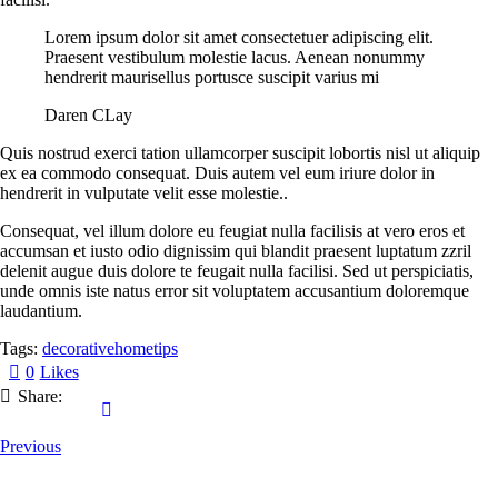
Lorem ipsum dolor sit amet consectetuer adipiscing elit.
Praesent vestibulum molestie lacus. Aenean nonummy
hendrerit maurisellus portusce suscipit varius mi
Daren CLay
Quis nostrud exerci tation ullamcorper suscipit lobortis nisl ut aliquip
ex ea commodo consequat. Duis autem vel eum iriure dolor in
hendrerit in vulputate velit esse molestie..
Сonsequat, vel illum dolore eu feugiat nulla facilisis at vero eros et
accumsan et iusto odio dignissim qui blandit praesent luptatum zzril
delenit augue duis dolore te feugait nulla facilisi. Sed ut perspiciatis,
unde omnis iste natus error sit voluptatem accusantium doloremque
laudantium.
Tags:
decorative
home
tips
0
Likes
Share:
Navegación
Previous
de
entradas