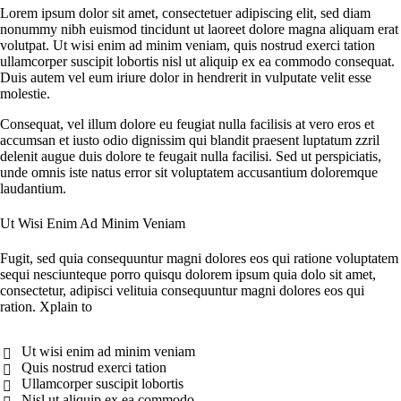
Lorem ipsum dolor sit amet, consectetuer adipiscing elit, sed diam
nonummy nibh euismod tincidunt ut laoreet dolore magna aliquam erat
volutpat. Ut wisi enim ad minim veniam, quis nostrud exerci tation
ullamcorper suscipit lobortis nisl ut aliquip ex ea commodo consequat.
Duis autem vel eum iriure dolor in hendrerit in vulputate velit esse
molestie.
Сonsequat, vel illum dolore eu feugiat nulla facilisis at vero eros et
accumsan et iusto odio dignissim qui blandit praesent luptatum zzril
delenit augue duis dolore te feugait nulla facilisi. Sed ut perspiciatis,
unde omnis iste natus error sit voluptatem accusantium doloremque
laudantium.
Ut Wisi Enim Ad Minim Veniam
Fugit, sed quia consequuntur magni dolores eos qui ratione voluptatem
sequi nesciunteque porro quisqu dolorem ipsum quia dolo sit amet,
consectetur, adipisci velituia consequuntur magni dolores eos qui
ration. Xplain to
Ut wisi enim ad minim veniam
Quis nostrud exerci tation
Ullamcorper suscipit lobortis
Nisl ut aliquip ex ea commodo